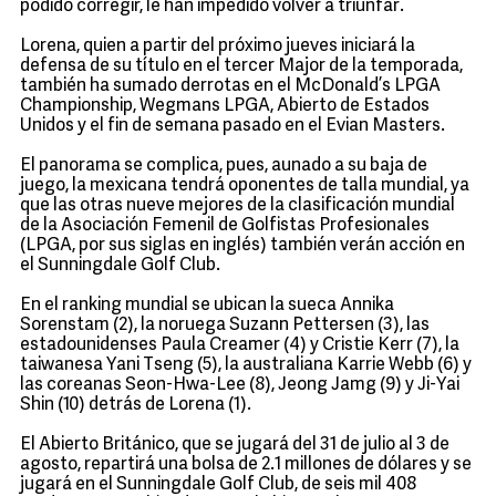
podido corregir, le han impedido volver a triunfar.
Lorena, quien a partir del próximo jueves iniciará la
defensa de su título en el tercer Major de la temporada,
también ha sumado derrotas en el McDonald’s LPGA
Championship, Wegmans LPGA, Abierto de Estados
Unidos y el fin de semana pasado en el Evian Masters.
El panorama se complica, pues, aunado a su baja de
juego, la mexicana tendrá oponentes de talla mundial, ya
que las otras nueve mejores de la clasificación mundial
de la Asociación Femenil de Golfistas Profesionales
(LPGA, por sus siglas en inglés) también verán acción en
el Sunningdale Golf Club.
En el ranking mundial se ubican la sueca Annika
Sorenstam (2), la noruega Suzann Pettersen (3), las
estadounidenses Paula Creamer (4) y Cristie Kerr (7), la
taiwanesa Yani Tseng (5), la australiana Karrie Webb (6) y
las coreanas Seon-Hwa-Lee (8), Jeong Jamg (9) y Ji-Yai
Shin (10) detrás de Lorena (1).
El Abierto Británico, que se jugará del 31 de julio al 3 de
agosto, repartirá una bolsa de 2.1 millones de dólares y se
jugará en el Sunningdale Golf Club, de seis mil 408