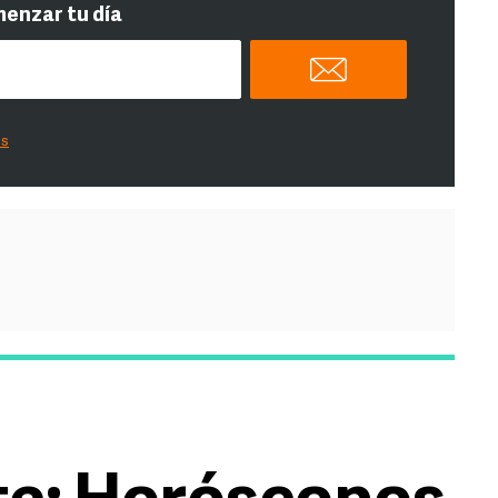
menzar tu día
es