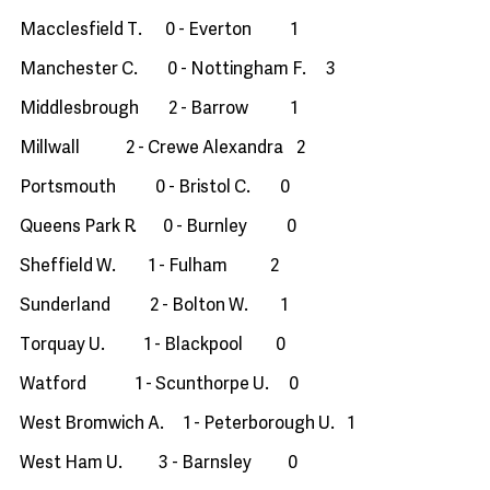
Macclesfield T. 0 - Everton 1
Manchester C. 0 - Nottingham F. 3
Middlesbrough 2 - Barrow 1
Millwall 2 - Crewe Alexandra 2
Portsmouth 0 - Bristol C. 0
Queens Park R. 0 - Burnley 0
Sheffield W. 1 - Fulham 2
Sunderland 2 - Bolton W. 1
Torquay U. 1 - Blackpool 0
Watford 1 - Scunthorpe U. 0
West Bromwich A. 1 - Peterborough U. 1
West Ham U. 3 - Barnsley 0