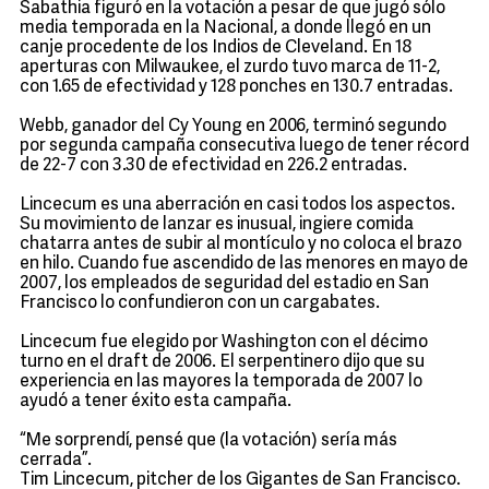
Sabathia figuró en la votación a pesar de que jugó sólo
media temporada en la Nacional, a donde llegó en un
canje procedente de los Indios de Cleveland. En 18
aperturas con Milwaukee, el zurdo tuvo marca de 11-2,
con 1.65 de efectividad y 128 ponches en 130.7 entradas.
Webb, ganador del Cy Young en 2006, terminó segundo
por segunda campaña consecutiva luego de tener récord
de 22-7 con 3.30 de efectividad en 226.2 entradas.
Lincecum es una aberración en casi todos los aspectos.
Su movimiento de lanzar es inusual, ingiere comida
chatarra antes de subir al montículo y no coloca el brazo
en hilo. Cuando fue ascendido de las menores en mayo de
2007, los empleados de seguridad del estadio en San
Francisco lo confundieron con un cargabates.
Lincecum fue elegido por Washington con el décimo
turno en el draft de 2006. El serpentinero dijo que su
experiencia en las mayores la temporada de 2007 lo
ayudó a tener éxito esta campaña.
“Me sorprendí, pensé que (la votación) sería más
cerrada”.
Tim Lincecum, pitcher de los Gigantes de San Francisco.