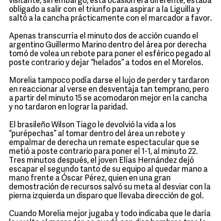
visitante, sin embargo, esta ocasión era diferente, estaba
obligado a salir con el triunfo para aspirar a la Liguilla y
saltó a la cancha prácticamente con el marcador a favor.
Apenas transcurría el minuto dos de acción cuando el
argentino Guillermo Marino dentro del área por derecha
tomó de volea un rebote para poner el esférico pegado al
poste contrario y dejar “helados” a todos en el Morelos.
Morelia tampoco podía darse el lujo de perder y tardaron
en reaccionar al verse en desventaja tan temprano, pero
a partir del minuto 15 se acomodaron mejor en la cancha
y no tardaron en lograr la paridad.
El brasileño Wilson Tiago le devolvió la vida a los
“purépechas” al tomar dentro del área un rebote y
empalmar de derecha un remate espectacular que se
metió a poste contrario para poner el 1-1, al minuto 22.
Tres minutos después, el joven Elías Hernández dejó
escapar el segundo tanto de su equipo al quedar mano a
mano frente a Óscar Pérez, quien en una gran
demostración de recursos salvó su meta al desviar con la
pierna izquierda un disparo que llevaba dirección de gol.
Cuando Morelia mejor jugaba y todo indicaba que le daría