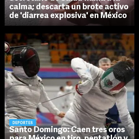
calma; descarta un brote activo
de 'diarrea explosiva' en México
DEPORTES
Santo Domingo: Caen tres oros
para México en tiro, pentatlón y