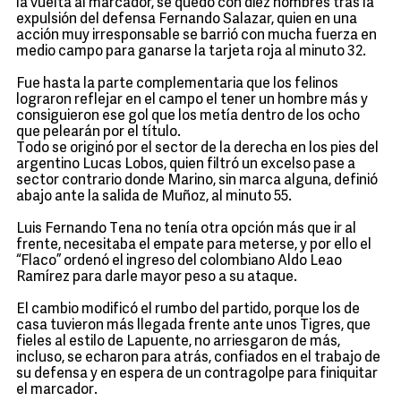
la vuelta al marcador, se quedó con diez hombres tras la
expulsión del defensa Fernando Salazar, quien en una
acción muy irresponsable se barrió con mucha fuerza en
medio campo para ganarse la tarjeta roja al minuto 32.
Fue hasta la parte complementaria que los felinos
lograron reflejar en el campo el tener un hombre más y
consiguieron ese gol que los metía dentro de los ocho
que pelearán por el título.
Todo se originó por el sector de la derecha en los pies del
argentino Lucas Lobos, quien filtró un excelso pase a
sector contrario donde Marino, sin marca alguna, definió
abajo ante la salida de Muñoz, al minuto 55.
Luis Fernando Tena no tenía otra opción más que ir al
frente, necesitaba el empate para meterse, y por ello el
“Flaco” ordenó el ingreso del colombiano Aldo Leao
Ramírez para darle mayor peso a su ataque.
El cambio modificó el rumbo del partido, porque los de
casa tuvieron más llegada frente ante unos Tigres, que
fieles al estilo de Lapuente, no arriesgaron de más,
incluso, se echaron para atrás, confiados en el trabajo de
su defensa y en espera de un contragolpe para finiquitar
el marcador.