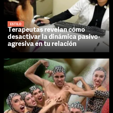
ESTILO
Terapeutas revelan cómo
desactivar la dinámica pasivo-
agresiva en tu relación