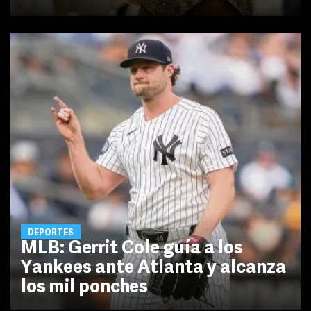
DEPORTES
MLB: Gerrit Cole guía a los
Yankees ante Atlanta y alcanza
los mil ponches