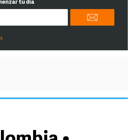
menzar tu día
es
lombia •