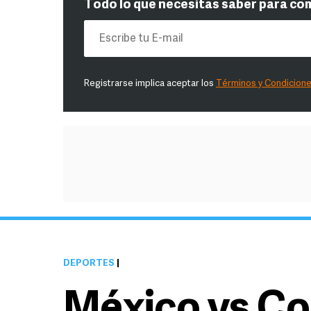
Todo lo que necesitas saber para co
Registrarse implica aceptar los
Términos y Condicion
DEPORTES
|
México vs Co