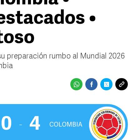
stacados •
toso
su preparación rumbo al Mundial 2026
mbia
0
4
‒
COLOMBIA