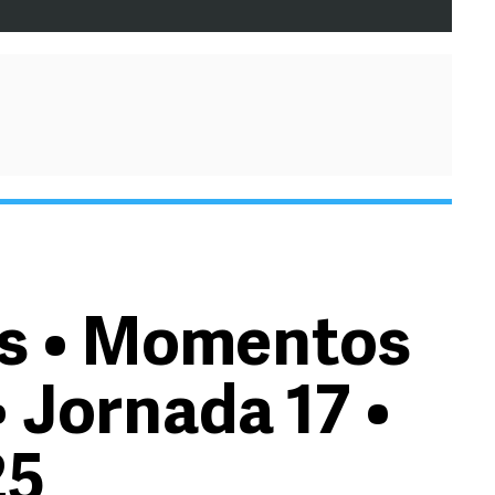
as • Momentos
 Jornada 17 •
25