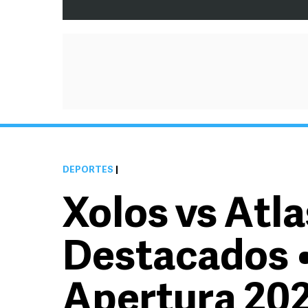
DEPORTES
|
Xolos vs Atl
Destacados •
Apertura 20