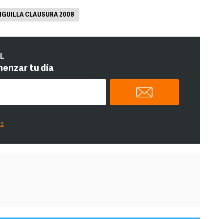
IGUILLA CLAUSURA 2008
IL
menzar tu día
es