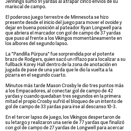
Jennings sumó 91 yardas al atrapar cinco envíos de su
mariscal de campo.
El poderoso juego terrestre de Minnesota se hizo
presente desde el inicio del juego para mover el ovoide y
dejar en buena posición al pateador Ryan Longwell para
que abriera el marcador con gol de campo de 37 yardas
que puso al frente a los Vikingos momentáneamente en
los albores del segundo lapso.
La "Pandilla Púrpura" fue sorprendida por el potente
brazo de Rodgers, quien sacó un riflazo para localizar a su
fullback Korey Hall dentro de la zona de anotación en
jugada de pase de una yarda que le dio la vuelta a la
pizarra en el segundo cuarto.
Minutos más tarde Mason Crosby le dio tres puntos más
a los Empacadores, al conectar gol de campo de 42
yardas y cuando quedaban tres segundos en la primera
mitad el propio Crosby sufrió el bloqueo de un intento de
gol de campo de 33 yardas para irse al descanso 10-3.
En el tercer lapso de juego, los Vikingos despertaron de
su letargo y realizaron una serie de 77 yardas que finalizó
con gol de campo de 27 yardas de Longwell para acercar