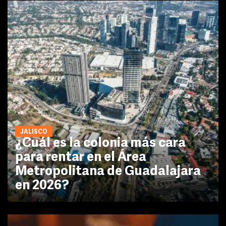
JALISCO
¿Cuál es la colonia más cara
para rentar en el Área
Metropolitana de Guadalajara
en 2026?