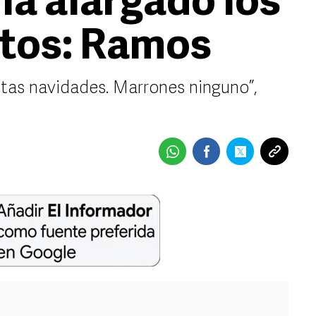
ha alargado los
tos: Ramos
as navidades. Marrones ninguno”,