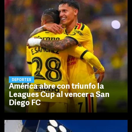
DEPORTES
América abre con triunfo la
Leagues Cup al vencer a San
Diego FC