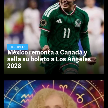
DEPORTES
México remonta a Canadá y
sella su boleto a Los Ángeles
2028