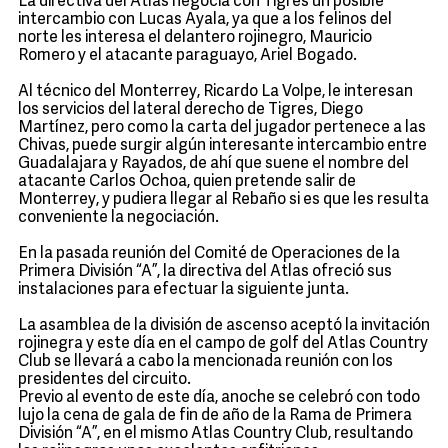
La directiva del Atlas negocia con Tigres un posible
intercambio con Lucas Ayala, ya que a los felinos del
norte les interesa el delantero rojinegro, Mauricio
Romero y el atacante paraguayo, Ariel Bogado.
Al técnico del Monterrey, Ricardo La Volpe, le interesan
los servicios del lateral derecho de Tigres, Diego
Martínez, pero como la carta del jugador pertenece a las
Chivas, puede surgir algún interesante intercambio entre
Guadalajara y Rayados, de ahí que suene el nombre del
atacante Carlos Ochoa, quien pretende salir de
Monterrey, y pudiera llegar al Rebaño si es que les resulta
conveniente la negociación.
En la pasada reunión del Comité de Operaciones de la
Primera División “A”, la directiva del Atlas ofreció sus
instalaciones para efectuar la siguiente junta.
La asamblea de la división de ascenso aceptó la invitación
rojinegra y este día en el campo de golf del Atlas Country
Club se llevará a cabo la mencionada reunión con los
presidentes del circuito.
Previo al evento de este día, anoche se celebró con todo
lujo la cena de gala de fin de año de la Rama de Primera
División “A”, en el mismo Atlas Country Club, resultando