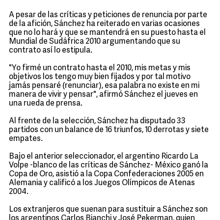
A pesar de las críticas y peticiones de renuncia por parte
de la afición, Sánchez ha reiterado en varias ocasiones
que no lo hará y que se mantendrá en su puesto hasta el
Mundial de Sudáfrica 2010 argumentando que su
contrato así lo estipula.
"Yo firmé un contrato hasta el 2010, mis metas y mis
objetivos los tengo muy bien fijados y por tal motivo
jamás pensaré (renunciar), esa palabra no existe en mi
manera de vivir y pensar", afirmó Sánchez el jueves en
una rueda de prensa.
Al frente de la selección, Sánchez ha disputado 33
partidos con un balance de 16 triunfos, 10 derrotas y siete
empates.
Bajo el anterior seleccionador, el argentino Ricardo La
Volpe -blanco de las críticas de Sánchez- México ganó la
Copa de Oro, asistió a la Copa Confederaciones 2005 en
Alemania y calificó a los Juegos Olímpicos de Atenas
2004.
Los extranjeros que suenan para sustituir a Sánchez son
los argentinos Carlos Bianchi y José Pekerman, quien