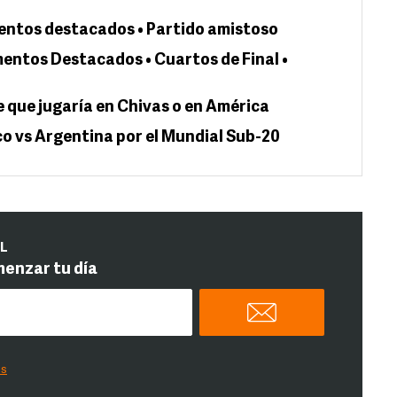
entos destacados • Partido amistoso
entos Destacados • Cuartos de Final •
que jugaría en Chivas o en América
co vs Argentina por el Mundial Sub-20
IL
menzar tu día
es