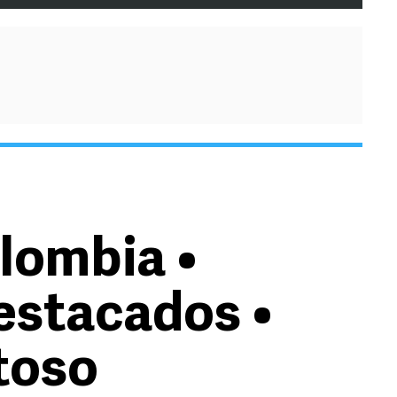
lombia •
stacados •
toso