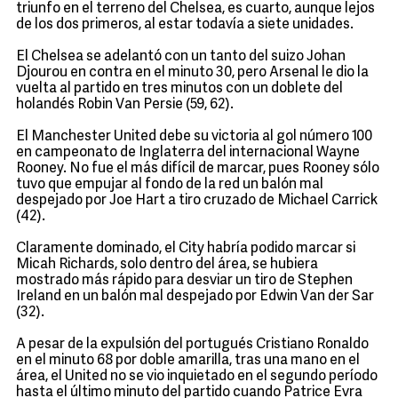
triunfo en el terreno del Chelsea, es cuarto, aunque lejos
de los dos primeros, al estar todavía a siete unidades.
El Chelsea se adelantó con un tanto del suizo Johan
Djourou en contra en el minuto 30, pero Arsenal le dio la
vuelta al partido en tres minutos con un doblete del
holandés Robin Van Persie (59, 62).
El Manchester United debe su victoria al gol número 100
en campeonato de Inglaterra del internacional Wayne
Rooney. No fue el más difícil de marcar, pues Rooney sólo
tuvo que empujar al fondo de la red un balón mal
despejado por Joe Hart a tiro cruzado de Michael Carrick
(42).
Claramente dominado, el City habría podido marcar si
Micah Richards, solo dentro del área, se hubiera
mostrado más rápido para desviar un tiro de Stephen
Ireland en un balón mal despejado por Edwin Van der Sar
(32).
A pesar de la expulsión del portugués Cristiano Ronaldo
en el minuto 68 por doble amarilla, tras una mano en el
área, el United no se vio inquietado en el segundo período
hasta el último minuto del partido cuando Patrice Evra