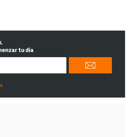
IL
menzar tu día
es