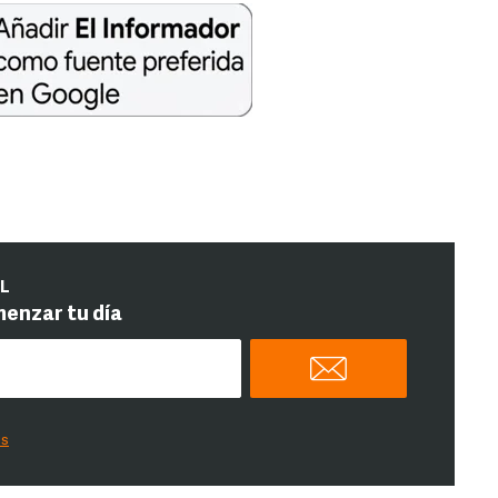
IL
menzar tu día
es