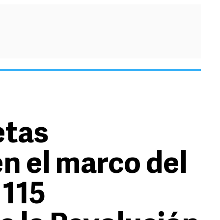
etas
n el marco del
 115