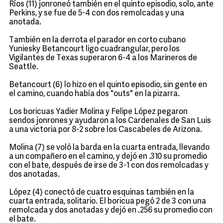
Ríos (11) jonroneó también en el quinto episodio, solo, ante
Perkins, y se fue de 5-4 con dos remolcadas y una
anotada.
También en la derrota el parador en corto cubano
Yuniesky Betancourt ligo cuadrangular, pero los
Vigilantes de Texas superaron 6-4 a los Marineros de
Seattle.
Betancourt (6) lo hizo en el quinto episodio, sin gente en
el camino, cuando había dos "outs" en la pizarra.
Los boricuas Yadier Molina y Felipe López pegaron
sendos jonrones y ayudaron a los Cardenales de San Luis
a una victoria por 8-2 sobre los Cascabeles de Arizona.
Molina (7) se voló la barda en la cuarta entrada, llevando
a un compañero en el camino, y dejó en .310 su promedio
con el bate, después de irse de 3-1 con dos remolcadas y
dos anotadas.
López (4) conectó de cuatro esquinas también en la
cuarta entrada, solitario. El boricua pegó 2 de 3 con una
remolcada y dos anotadas y dejó en .256 su promedio con
el bate.