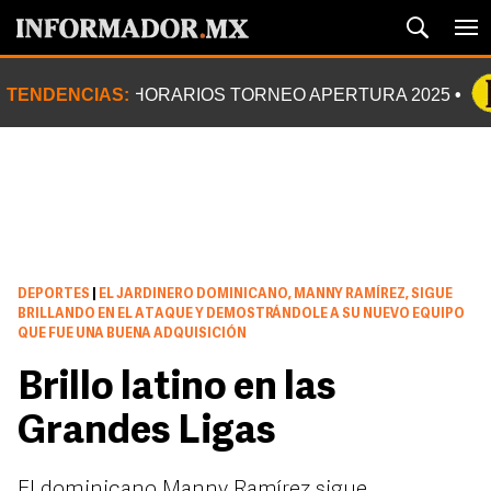
TENDENCIAS:
HORARIOS TORNEO APERTURA 2025
DEPORTES
|
EL JARDINERO DOMINICANO, MANNY RAMÍREZ, SIGUE
BRILLANDO EN EL ATAQUE Y DEMOSTRÁNDOLE A SU NUEVO EQUIPO
QUE FUE UNA BUENA ADQUISICIÓN
Brillo latino en las
Grandes Ligas
El dominicano Manny Ramírez sigue