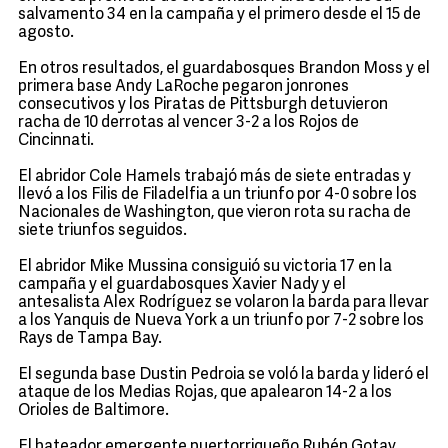
salvamento 34 en la campaña y el primero desde el 15 de
agosto.
En otros resultados, el guardabosques Brandon Moss y el
primera base Andy LaRoche pegaron jonrones
consecutivos y los Piratas de Pittsburgh detuvieron
racha de 10 derrotas al vencer 3-2 a los Rojos de
Cincinnati.
El abridor Cole Hamels trabajó más de siete entradas y
llevó a los Filis de Filadelfia a un triunfo por 4-0 sobre los
Nacionales de Washington, que vieron rota su racha de
siete triunfos seguidos.
El abridor Mike Mussina consiguió su victoria 17 en la
campaña y el guardabosques Xavier Nady y el
antesalista Alex Rodríguez se volaron la barda para llevar
a los Yanquis de Nueva York a un triunfo por 7-2 sobre los
Rays de Tampa Bay.
El segunda base Dustin Pedroia se voló la barda y lideró el
ataque de los Medias Rojas, que apalearon 14-2 a los
Orioles de Baltimore.
El bateador emergente puertorriqueño Rubén Gotay