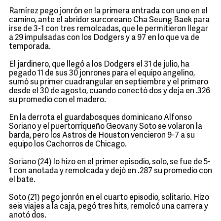
Ramírez pego jonrón en la primera entrada con uno en el
camino, ante el abridor surcoreano Cha Seung Baek para
irse de 3-1 con tres remolcadas, que le permitieron llegar
a 29 impulsadas con los Dodgers y a 97 en lo que va de
temporada.
El jardinero, que llegó a los Dodgers el 31 de julio, ha
pegado 11 de sus 30 jonrones para el equipo angelino,
sumó su primer cuadrangular en septiembre y el primero
desde el 30 de agosto, cuando conectó dos y deja en .326
su promedio con el madero.
En la derrota el guardabosques dominicano Alfonso
Soriano y el puertorriqueño Geovany Soto se volaron la
barda, pero los Astros de Houston vencieron 9-7 a su
equipo los Cachorros de Chicago.
Soriano (24) lo hizo en el primer episodio, solo, se fue de 5-
1 con anotada y remolcada y dejó en .287 su promedio con
el bate.
Soto (21) pego jonrón en el cuarto episodio, solitario. Hizo
seis viajes a la caja, pegó tres hits, remolcó una carrera y
anotó dos.