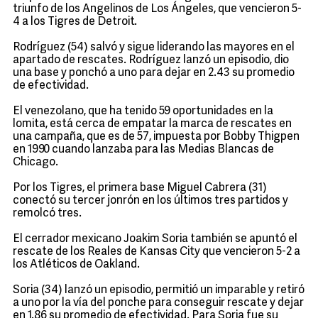
triunfo de los Angelinos de Los Ángeles, que vencieron 5-
4 a los Tigres de Detroit.
Rodríguez (54) salvó y sigue liderando las mayores en el
apartado de rescates. Rodríguez lanzó un episodio, dio
una base y ponchó a uno para dejar en 2.43 su promedio
de efectividad.
El venezolano, que ha tenido 59 oportunidades en la
lomita, está cerca de empatar la marca de rescates en
una campaña, que es de 57, impuesta por Bobby Thigpen
en 1990 cuando lanzaba para las Medias Blancas de
Chicago.
Por los Tigres, el primera base Miguel Cabrera (31)
conectó su tercer jonrón en los últimos tres partidos y
remolcó tres.
El cerrador mexicano Joakim Soria también se apuntó el
rescate de los Reales de Kansas City que vencieron 5-2 a
los Atléticos de Oakland.
Soria (34) lanzó un episodio, permitió un imparable y retiró
a uno por la vía del ponche para conseguir rescate y dejar
en 1.86 su promedio de efectividad. Para Soria fue su