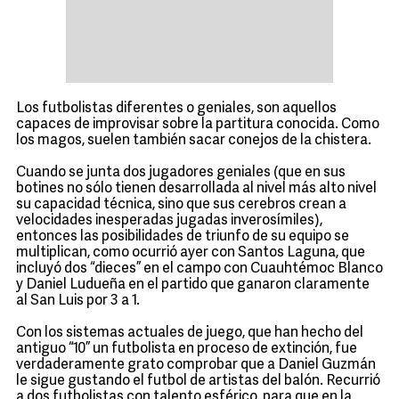
Los futbolistas diferentes o geniales, son aquellos
capaces de improvisar sobre la partitura conocida. Como
los magos, suelen también sacar conejos de la chistera.
Cuando se junta dos jugadores geniales (que en sus
botines no sólo tienen desarrollada al nivel más alto nivel
su capacidad técnica, sino que sus cerebros crean a
velocidades inesperadas jugadas inverosímiles),
entonces las posibilidades de triunfo de su equipo se
multiplican, como ocurrió ayer con Santos Laguna, que
incluyó dos “dieces” en el campo con Cuauhtémoc Blanco
y Daniel Ludueña en el partido que ganaron claramente
al San Luis por 3 a 1.
Con los sistemas actuales de juego, que han hecho del
antiguo “10” un futbolista en proceso de extinción, fue
verdaderamente grato comprobar que a Daniel Guzmán
le sigue gustando el futbol de artistas del balón. Recurrió
a dos futbolistas con talento esférico, para que en la