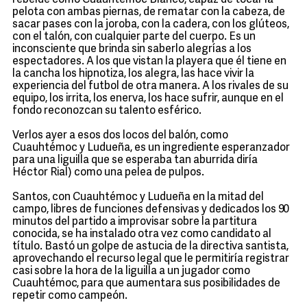
rebelde como Cuauhtémoc Blanco, capaz de tocar la
pelota con ambas piernas, de rematar con la cabeza, de
sacar pases con la joroba, con la cadera, con los glúteos,
con el talón, con cualquier parte del cuerpo. Es un
inconsciente que brinda sin saberlo alegrías a los
espectadores. A los que vistan la playera que él tiene en
la cancha los hipnotiza, los alegra, las hace vivir la
experiencia del futbol de otra manera. A los rivales de su
equipo, los irrita, los enerva, los hace sufrir, aunque en el
fondo reconozcan su talento esférico.
Verlos ayer a esos dos locos del balón, como
Cuauhtémoc y Ludueña, es un ingrediente esperanzador
para una liguilla que se esperaba tan aburrida diría
Héctor Rial) como una pelea de pulpos.
Santos, con Cuauhtémoc y Ludueña en la mitad del
campo, libres de funciones defensivas y dedicados los 90
minutos del partido a improvisar sobre la partitura
conocida, se ha instalado otra vez como candidato al
título. Bastó un golpe de astucia de la directiva santista,
aprovechando el recurso legal que le permitiría registrar
casi sobre la hora de la liguilla a un jugador como
Cuauhtémoc, para que aumentara sus posibilidades de
repetir como campeón.