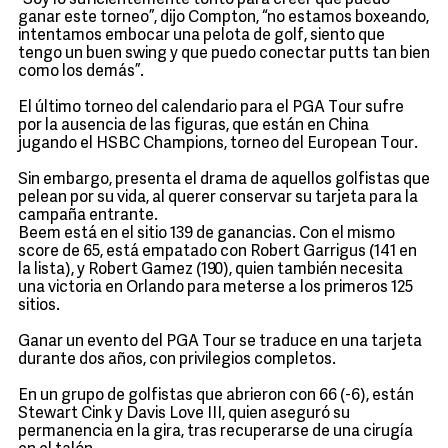
“Soy lo suficientemente tonto para creer que puedo
ganar este torneo”, dijo Compton, “no estamos boxeando,
intentamos embocar una pelota de golf, siento que
tengo un buen swing y que puedo conectar putts tan bien
como los demás”.
El último torneo del calendario para el PGA Tour sufre
por la ausencia de las figuras, que están en China
jugando el HSBC Champions, torneo del European Tour.
Sin embargo, presenta el drama de aquellos golfistas que
pelean por su vida, al querer conservar su tarjeta para la
campaña entrante.
Beem está en el sitio 139 de ganancias. Con el mismo
score de 65, está empatado con Robert Garrigus (141 en
la lista), y Robert Gamez (190), quien también necesita
una victoria en Orlando para meterse a los primeros 125
sitios.
Ganar un evento del PGA Tour se traduce en una tarjeta
durante dos años, con privilegios completos.
En un grupo de golfistas que abrieron con 66 (-6), están
Stewart Cink y Davis Love III, quien aseguró su
permanencia en la gira, tras recuperarse de una cirugía