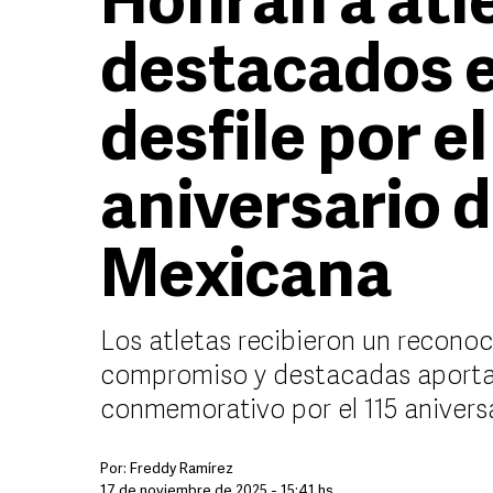
Honran a atl
destacados e
desfile por el
aniversario d
Mexicana
Los atletas recibieron un reconoc
compromiso y destacadas aportaci
conmemorativo por el 115 anivers
Por:
Freddy Ramírez
17 de noviembre de 2025 - 15:41 hs