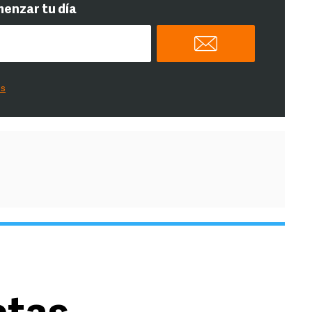
menzar tu día
es