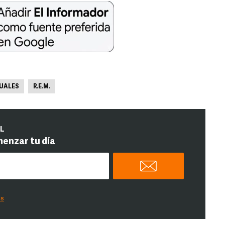
SUALES
R.E.M.
IL
menzar tu día
es