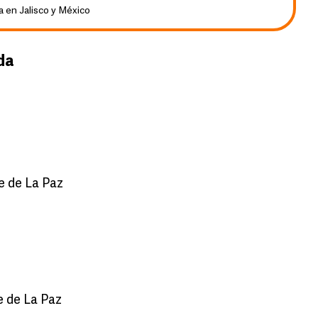
a en Jalisco y México
da
te de La Paz
te de La Paz