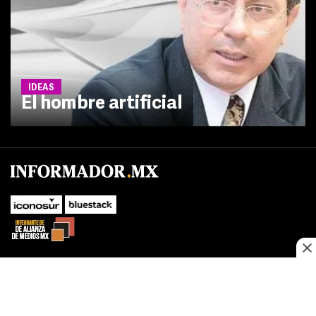
IDEAS
El hombre artificial
No te pierdas las novedades de último momento.
¡Síguenos!
SUBIR
Este sitio web utiliza cookies propias y de terceros para optimizar su
FACEBOOK
TWITTER
navegacion, adaptarse a sus preferencias y realizar labores analiticas.