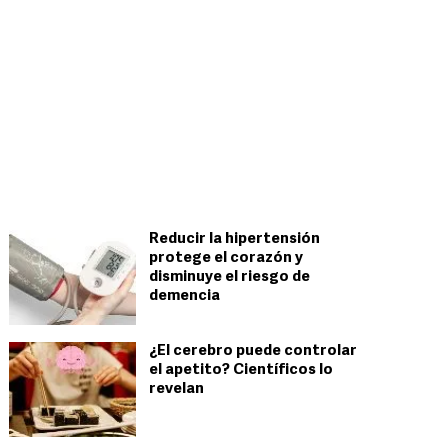
Reducir la hipertensión
protege el corazón y
disminuye el riesgo de
demencia
¿El cerebro puede controlar
el apetito? Científicos lo
revelan