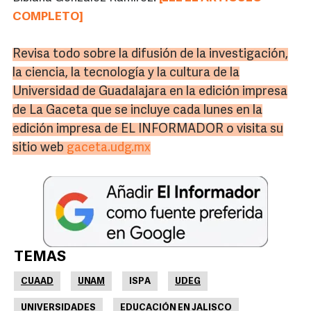
COMPLETO]
Revisa todo sobre la difusión de la investigación,
la ciencia, la tecnología y la cultura de la
Universidad de Guadalajara en la edición impresa
de La Gaceta que se incluye cada lunes en la
edición impresa de EL INFORMADOR o visita su
sitio web
gaceta.udg.mx
TEMAS
CUAAD
UNAM
ISPA
UDEG
UNIVERSIDADES
EDUCACIÓN EN JALISCO