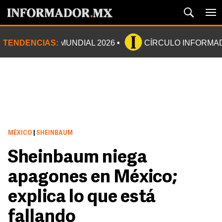
TENDENCIAS:
MUNDIAL 2026
CÍRCULO INFORMA
MÉXICO
|
SHEINBAUM
Sheinbaum niega
apagones en México;
explica lo que está
fallando