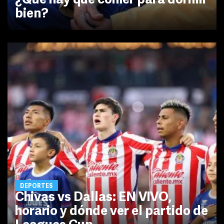
¿Qué hay que comer para dormir
bien?
DEPORTES
Chivas vs Dallas: EN VIVO,
horario y dónde ver el partido de