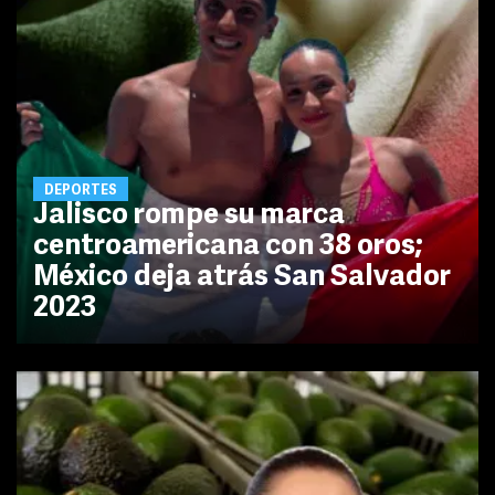
DEPORTES
Jalisco rompe su marca
centroamericana con 38 oros;
México deja atrás San Salvador
2023