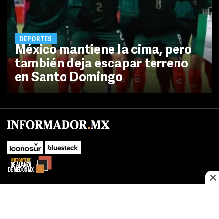
DEPORTES
México mantiene la cima, pero
también deja escapar terreno
en Santo Domingo
No te pierdas las novedades de último momento.
¡Síguenos!
SUBIR
Este sitio web utiliza cookies propias y de terceros para optimizar su
FACEBOOK
TWITTER
navegacion, adaptarse a sus preferencias y realizar labores analiticas.