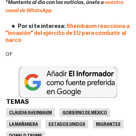
*Mantente al día con las noticias, únete a
nuestro
canal de WhatsApp
Por si te interesa:
Sheinbaum reacciona a
"invasión" del ejército de EU para combatir al
narco
OF
TEMAS
CLAUDIA SHEINBAUM
GOBIERNO DE MÉXICO
LA MAÑANERA
ESTADOS UNIDOS
MIGRANTES
DONALD TRUMP