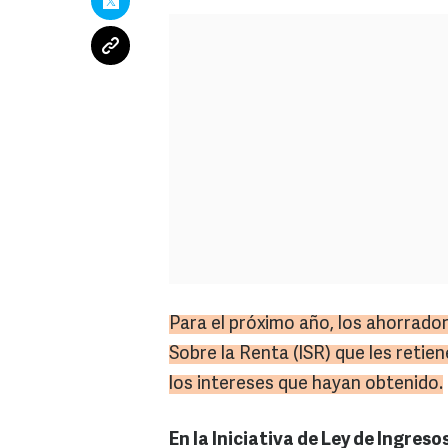
Para el próximo año, los ahorrado
Sobre la Renta (
ISR
) que les retie
los intereses que hayan obtenido.
En la Iniciativa de Ley de Ingreso