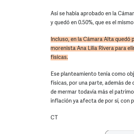
Así se había aprobado en la Cáma
y quedó en 0.50%, que es el mismo 
Incluso, en la Cámara Alta quedó p
morenista
Ana
Lilia
Rivera para eli
físicas.
Ese planteamiento tenía como obje
físicas, por una parte, además de qu
de mermar todavía más el patrimon
inflación ya afecta de por sí, con 
CT