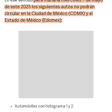
para mañana miércoles 7 de mayo
En ese sentido
de este 2025 los siguientes autos no podrán
circular en la Ciudad de México (
CDMX
) y el
Estado de México (
Edomex
):
Automóviles con holograma 1 y 2.