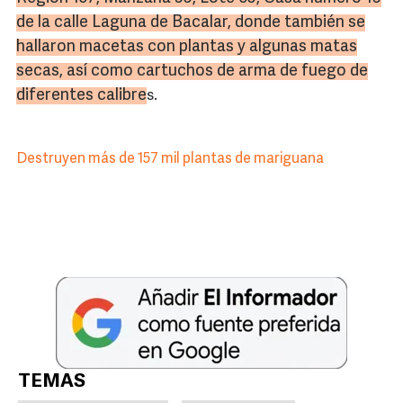
de la calle Laguna de
Bacalar
, donde también se
hallaron macetas con plantas y algunas matas
secas, así como cartuchos de arma de fuego de
diferentes calibre
s.
Destruyen más de 157 mil plantas de mariguana
TEMAS