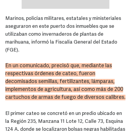
Marinos, policías militares, estatales y ministeriales
aseguraron en este puerto dos inmuebles que se
utilizaban como invernaderos de plantas de
marihuana, informó la Fiscalía General del Estado
(FGE).
En un comunicado, precisó que, mediante las
respectivas órdenes de cateo, fueron
decomisados semillas, fertilizantes, lámparas,
implementos
de agricultura, así como más de 200
cartuchos de armas de fuego de diversos calibres.
El primer cateo se concretó en un predio ubicado en
la Región 235, Manzana 11 Lote 12, Calle 73, Esquina
124 A, donde se localizaron bolsas negras habilitadas