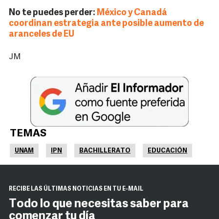
No te puedes perder:
México y Canadá
coordinan estrategia ante posible aumento de
aranceles de EU
JM
TEMAS
UNAM
IPN
BACHILLERATO
EDUCACIÓN
RECIBE LAS ÚLTIMAS NOTICIAS EN TU E-MAIL
Todo lo que necesitas saber para
comenzar tu día