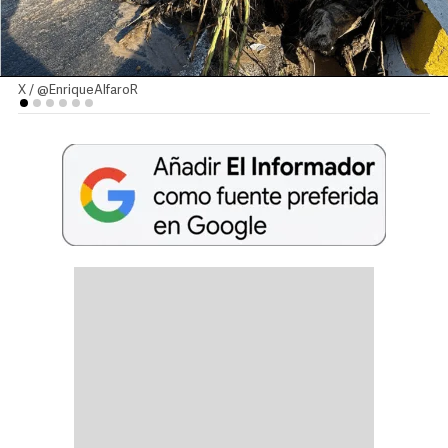
X / @EnriqueAlfaroR