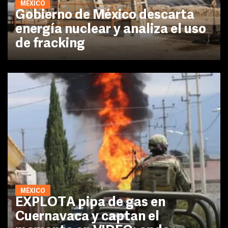
MÉXICO
Gobierno de México descarta
energía nuclear y analiza el uso
de fracking
MÉXICO
EXPLOTA pipa de gas en
Cuernavaca y captan el