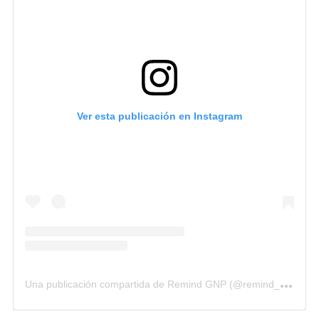
Ver esta publicación en Instagram
U
na publicación compartida de Remind GNP (@remind_gnp)