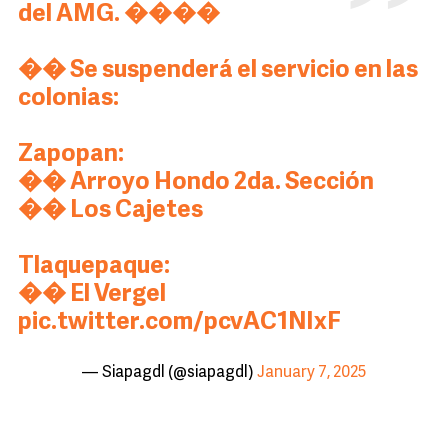
del AMG. ����
�� Se suspenderá el servicio en las
colonias:
Zapopan:
�� Arroyo Hondo 2da. Sección
�� Los Cajetes
Tlaquepaque:
�� El Vergel
pic.twitter.com/pcvAC1NIxF
— Siapagdl (@siapagdl)
January 7, 2025