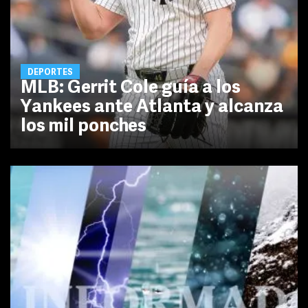
DEPORTES
MLB: Gerrit Cole guía a los
Yankees ante Atlanta y alcanza
los mil ponches