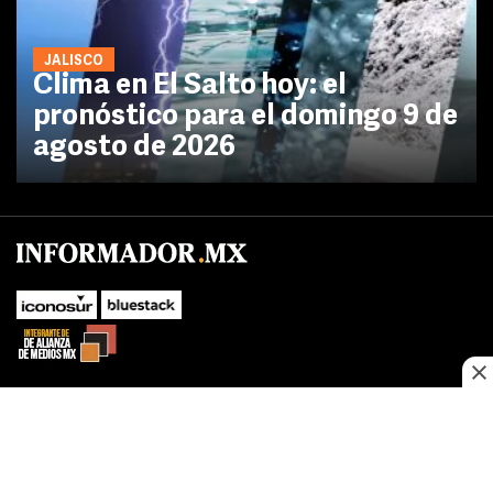
JALISCO
Clima en El Salto hoy: el
pronóstico para el domingo 9 de
agosto de 2026
No te pierdas las novedades de último momento.
¡Síguenos!
SUBIR
Este sitio web utiliza cookies propias y de terceros para optimizar su
FACEBOOK
TWITTER
navegacion, adaptarse a sus preferencias y realizar labores analiticas.
Al continuar navegando acepta nuestro
Política de cookies.