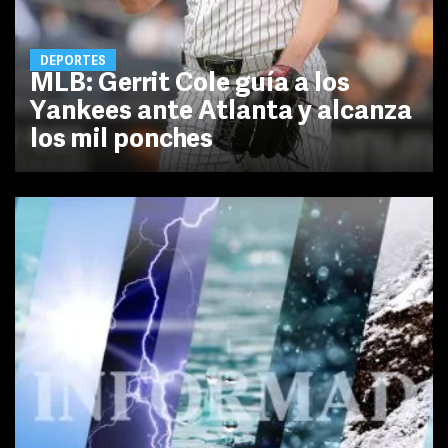
DEPORTES
MLB: Gerrit Cole guía a los
Yankees ante Atlanta y alcanza
los mil ponches