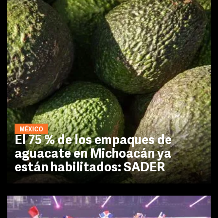
MÉXICO
El 75 % de los empaques de
aguacate en Michoacán ya
están habilitados: SADER