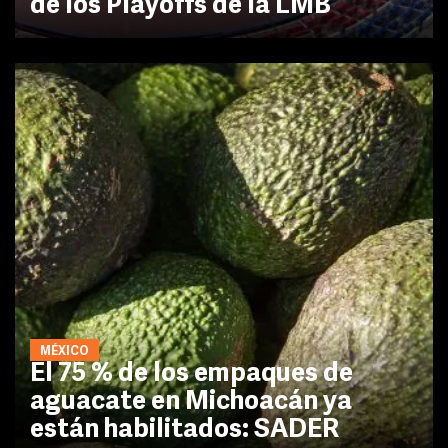
de los Playoffs de la LMB
MÉXICO
El 75 % de los empaques de
aguacate en Michoacán ya
están habilitados: SADER