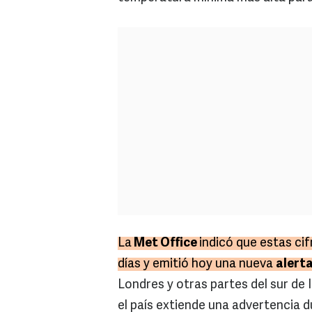
La
Met Office
indicó que estas ci
días y emitió hoy una nueva
alerta
Londres y otras partes del sur de I
el país extiende una advertencia d