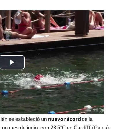
ién se estableció un
nuevo récord
de la
un mes de junio, con 23,5°C en Cardiff (Gales).