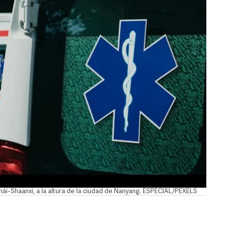
hái-Shaanxi, a la altura de la ciudad de Nanyang. ESPECIAL/PEXELS