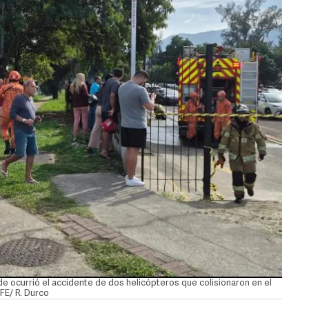
 ocurrió el accidente de dos helicópteros que colisionaron en el
EFE/ R. Durco