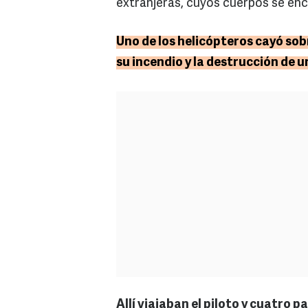
extranjeras, cuyos cuerpos se en
Uno de los helicópteros cayó so
su incendio y la destrucción de 
Allí viajaban el piloto y cuatro pa