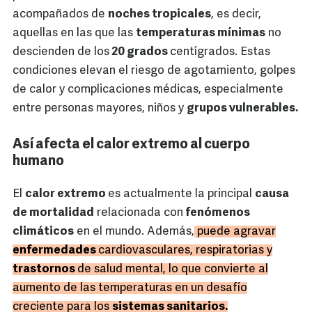
acompañados de
noches tropicales
, es decir,
aquellas en las que las
temperaturas mínimas
no
descienden de los
20 grados
centígrados. Estas
condiciones elevan el riesgo de agotamiento, golpes
de calor y complicaciones médicas, especialmente
entre personas mayores, niños y
grupos vulnerables.
Así afecta el calor extremo al cuerpo
humano
El
calor extremo
es actualmente la principal
causa
de mortalidad
relacionada con
fenómenos
climáticos
en el mundo. Además,
puede agravar
enfermedades
cardiovasculares, respiratorias y
trastornos
de salud mental, lo que convierte al
aumento de las temperaturas en un desafío
creciente para los
sistemas sanitarios.