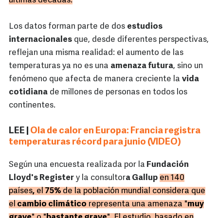
últimas décadas.
Los datos forman parte de dos
estudios
internacionales
que, desde diferentes perspectivas,
reflejan una misma realidad: el aumento de las
temperaturas ya no es una
amenaza futura
, sino un
fenómeno que afecta de manera creciente la
vida
cotidiana
de millones de personas en todos los
continentes.
LEE |
Ola de calor en Europa: Francia registra
temperaturas récord para junio (VIDEO)
Según una encuesta realizada por la
Fundación
Lloyd's Register
y la consultor
a Gallup
en 140
países
,
el
75%
de la población mundial considera que
el
cambio climático
representa una amenaza "
muy
grave
" o "
bastante grave
". El estudio, basado en