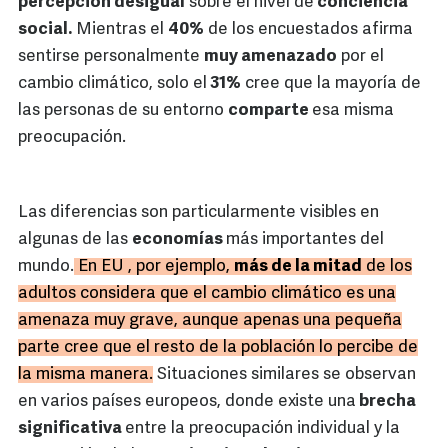
percepción desigual
sobre el nivel de
conciencia
social.
Mientras el
40%
de los encuestados afirma
sentirse personalmente
muy amenazado
por el
cambio climático, solo el
31%
cree que la mayoría de
las personas de su entorno
comparte
esa misma
preocupación.
Las diferencias son particularmente visibles en
algunas de las
economías
más importantes del
mundo.
En EU , por ejemplo,
más de la mitad
de los
adultos considera que el cambio climático es una
amenaza muy grave, aunque apenas una pequeña
parte cree que el resto de la población lo percibe de
la misma manera.
Situaciones similares se observan
en varios países europeos, donde existe una
brecha
significativa
entre la preocupación individual y la