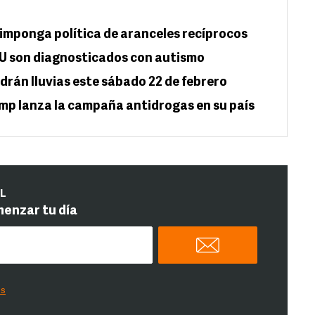
 imponga política de aranceles recíprocos
EU son diagnosticados con autismo
drán lluvias este sábado 22 de febrero
ump lanza la campaña antidrogas en su país
IL
menzar tu día
es