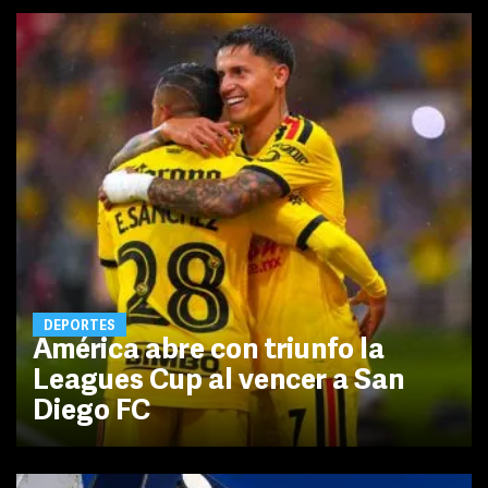
DEPORTES
América abre con triunfo la
Leagues Cup al vencer a San
Diego FC